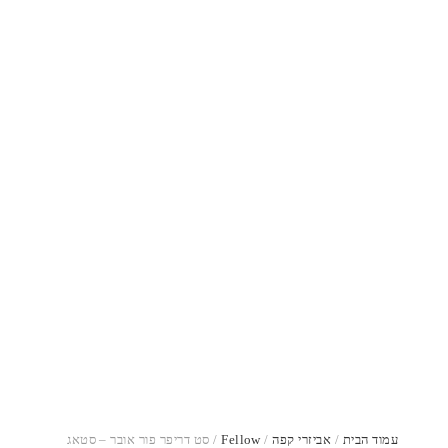
עמוד הבית
/
אביזרי קפה
/
Fellow
/ סט דריפר פור אובר – סטאג