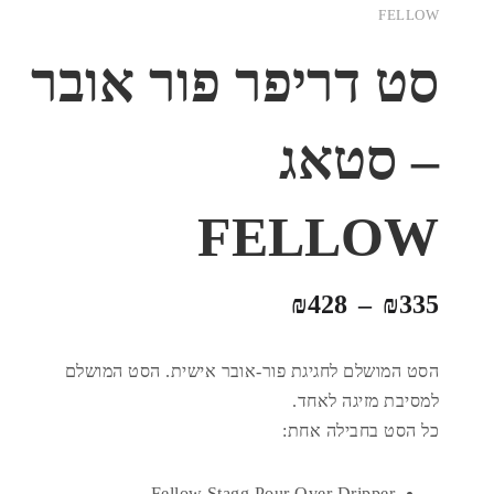
FELLOW
סט דריפר פור אובר
– סטאג
FELLOW
₪
428
–
₪
335
הסט המושלם לחגיגת פור-אובר אישית. הסט המושלם
למסיבת מזיגה לאחד.
כל הסט בחבילה אחת:
Fellow Stagg Pour Over Dripper