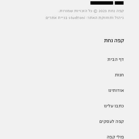
קפה נחת 2023 © כל הזכויות שמורות.
ניהול ותחזוקת האתר: studYoni בניית אתרים
קפה נחת
דף הבית
חנות
אודותינו
כתבו עלינו
קפה לעסקים
פולי קפה