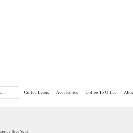
Sign up to our Newsletter
We promise we won't spam you
ducts
ch
Coffee Beans
Accessories
Coffee To Office
Abou
ower by StudYoni